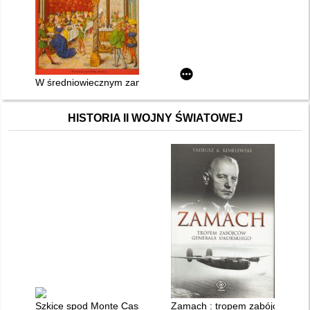
W średniowiecznym zamku ; Europa zamków warownych
HISTORIA II WOJNY ŚWIATOWEJ
Szkice spod Monte Cassino
Zamach : tropem zabójców gene