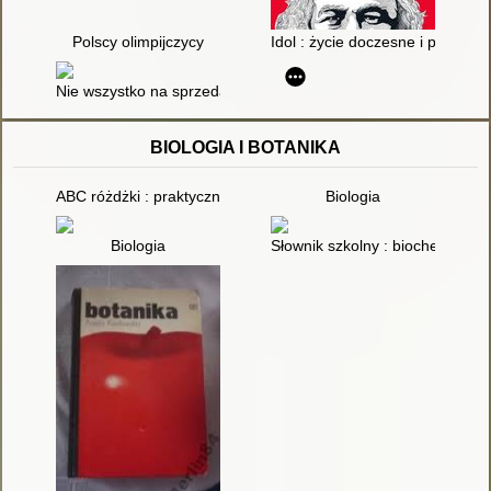
Polscy olimpijczycy
Idol : życie doczesne i pośmier
Nie wszystko na sprzedaż
BIOLOGIA I BOTANIKA
ABC różdżki : praktyczne kompendium radiestezji dla począt
Biologia
Biologia
Słownik szkolny : biochemia