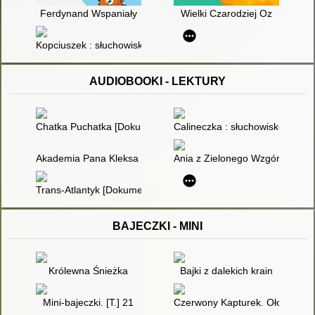
Ferdynand Wspaniały
Wielki Czarodziej Oz
Kopciuszek : słuchowisko dla dzieci [Dokument dźwiękowy]
AUDIOBOOKI - LEKTURY
Chatka Puchatka [Dokument dźwiękowy]
Calineczka : słuchowisko dla d
Akademia Pana Kleksa [Dokument dźwiękowy]
Ania z Zielonego Wzgórza [Do
Trans-Atlantyk [Dokument dźwiękowy]
BAJECZKI - MINI
Królewna Śnieżka
Bajki z dalekich krain
Mini-bajeczki. [T.] 21
Czerwony Kapturek. Ołowiany ż