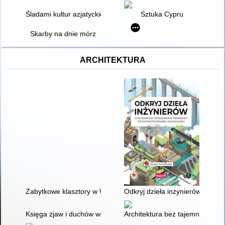
Śladami kultur azjatyckich : Część I : od Jerycha do Pomostu 
Sztuka Cypru
Skarby na dnie mórz
ARCHITEKTURA
Zabytkowe klasztory w Wielkopolsce
Odkryj dzieła inżynierów : ilus
Księga zjaw i duchów wielkopolskich
Architektura bez tajemnic