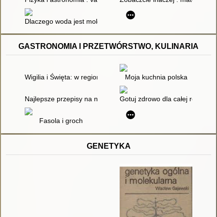
Dlaczego woda jest mokra czyli Odpowiedzi na głupie pytania
GASTRONOMIA I PRZETWÓRSTWO, KULINARIA
Wigilia i Święta: w regionach Polski i Europy tom I
Moja kuchnia polska
Najlepsze przepisy na nalewki i przetwory
Gotuj zdrowo dla całej rodziny
Fasola i groch
GENETYKA