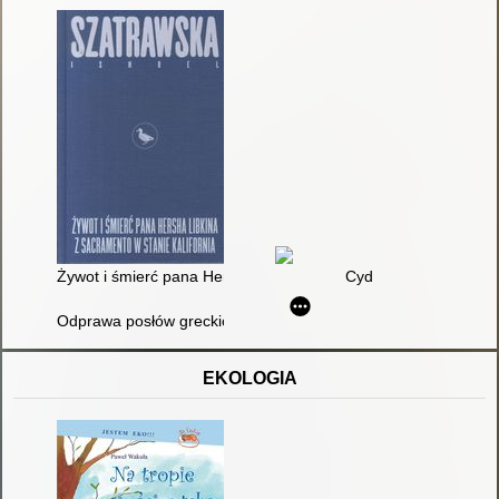
Żywot i śmierć pana Hersha Libkina z Sacramento w stanie Kal
Cyd
Odprawa posłów greckich Jana Kochanowskiego
EKOLOGIA