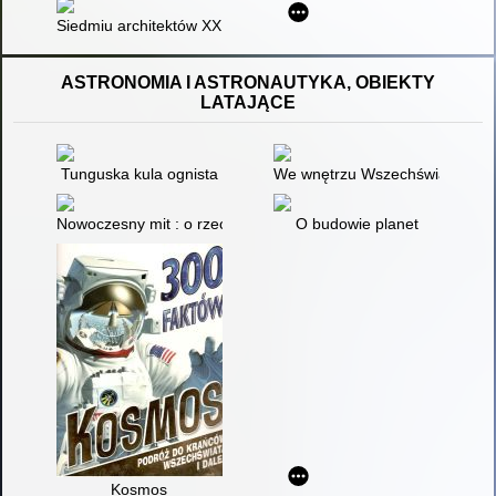
Siedmiu architektów XX [dwudziestego] wieku
ASTRONOMIA I ASTRONAUTYKA, OBIEKTY
LATAJĄCE
Tunguska kula ognista
We wnętrzu Wszechświata
Nowoczesny mit : o rzeczach widywanych na niebie
O budowie planet
Kosmos