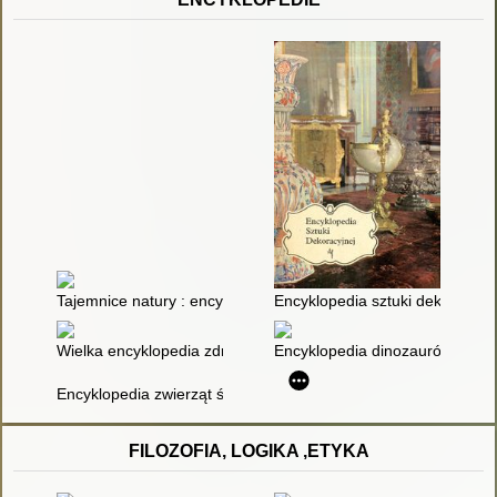
Tajemnice natury : encyklopedia przyrodnicza : [fascynujące zja
Encyklopedia sztuki dekoracyjn
Wielka encyklopedia zdrowia. T. 5
Encyklopedia dinozaurów
Encyklopedia zwierząt świata : Bezkręgowce
FILOZOFIA, LOGIKA ,ETYKA