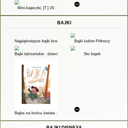
Mini-bajeczki. [T.] 20
BAJKI
Najpiękniejsze bajki braci Grimm
Bajki ludów Północy
Bajki tatrzańskie : dzieci dzieciom
Sto bajek
Bajka na końcu świata : otwarte drzwi
BAJKI DISNEYA