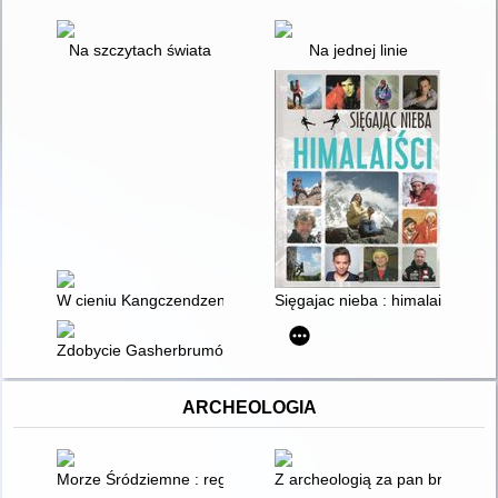
Na szczytach świata
Na jednej linie
W cieniu Kangczendzengi
Sięgajac nieba : himalaiści
Zdobycie Gasherbrumów
ARCHEOLOGIA
Morze Śródziemne : region i jego dzieje
Z archeologią za pan brat