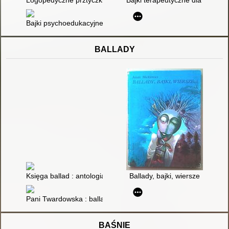
Logopedyczne prztyczki
Bajki terapeutyczne dla dzieci; 
Bajki psychoedukacyjne : prace uczestników warsztatów prowa
BALLADY
Księga ballad : antologia
Ballady, bajki, wiersze
Pani Twardowska : ballada
BAŚNIE