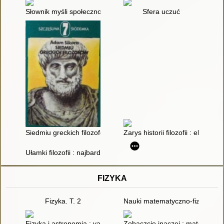
Słownik myśli społeczno-politycznej
Sfera uczuć
Siedmiu greckich filozofów
Zarys historii filozofii : element
Ułamki filozofii : najbardziej wysłużone i najczęściej cytowane
FIZYKA
Fizyka. T. 2
Nauki matematyczno-fizyczne ;
Fizyka i astronomia : vademecum maturzysty
Zobaczcie inaczej : matematyka,