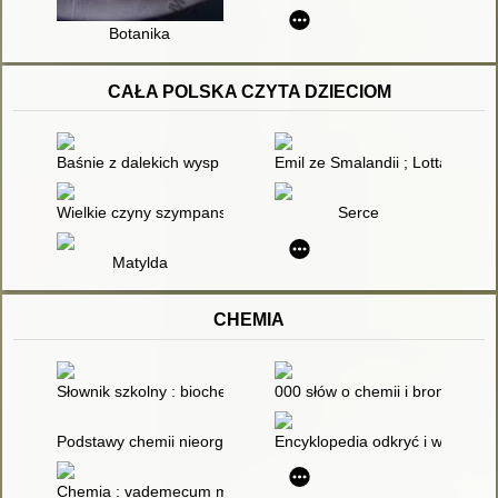
Botanika
CAŁA POLSKA CZYTA DZIECIOM
Baśnie z dalekich wysp i lądów
Emil ze Smalandii ; Lotta z uli
Wielkie czyny szympansa Bajbuna Mądrego nadwornego dora
Serce
Matylda
CHEMIA
Słownik szkolny : biochemia
000 słów o chemii i broni chemi
Podstawy chemii nieorganicznej. 2
Encyklopedia odkryć i wynalazkó
Chemia : vademecum maturzysty