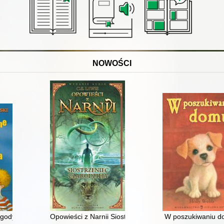
NOWOŚCI
ygody Marka Piegusa
Opowieści z Narnii Siostrzeniec czarodzieja T. 6
W poszukiwaniu 