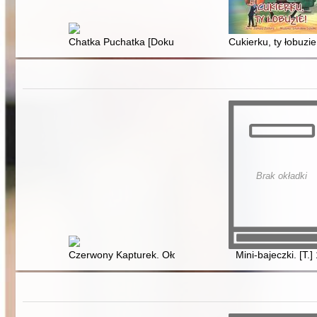
Chatka Puchatka [Dokument dźwiękowy]
Cukierku, ty łobuz
Brak okładki
Czerwony Kapturek. Ołowiany żołnierzyk
Mini-bajeczki. [T.]