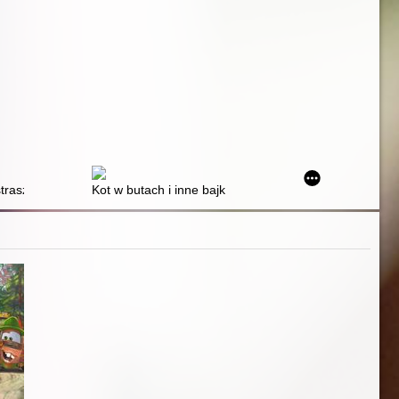
ustraszeni wędrowcy i inne opowiadania
Kot w butach i inne bajki