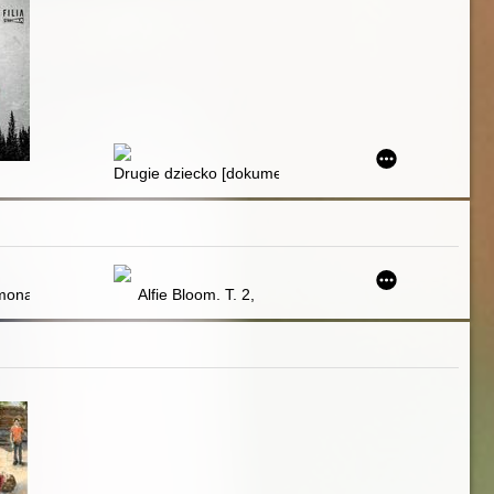
Drugie dziecko [dokument dźwiękowy]
dzieci
emona [Dokument dźwiękowy]
Alfie Bloom. T. 2,