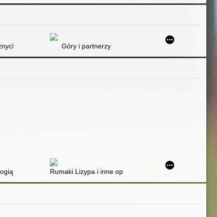
znych śniegów skarbnicy
Góry i partnerzy
ogią
Rumaki Lizypa i inne opowiadania