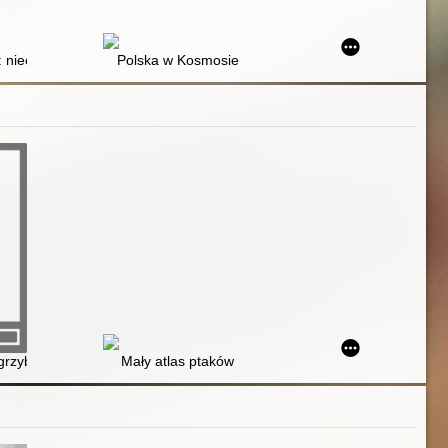
 nieoficjalna historia astronomii od Babilonu do ery kosmicznej
Polska w Kosmosie
grzybów. Cz. 2
Mały atlas ptaków