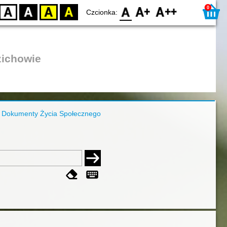
0
D
BW
YB
BY
F0
F1
F2
Czcionka:
zichowie
Dokumenty Życia Społecznego