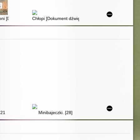
roni [Dokument dźwiękowy]
Chłopi [Dokument dźwiękowy]
 21
Minibajeczki. [28]