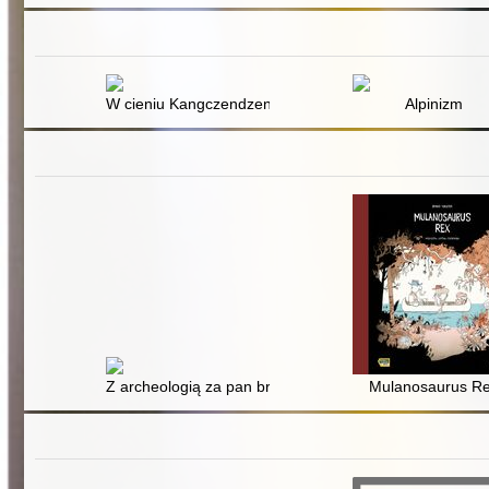
W cieniu Kangczendzengi
Alpinizm
Z archeologią za pan brat
Mulanosaurus R