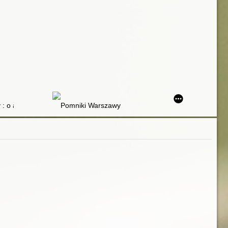
 : o albumach z widokami miasta w XIX wieku
Pomniki Warszawy