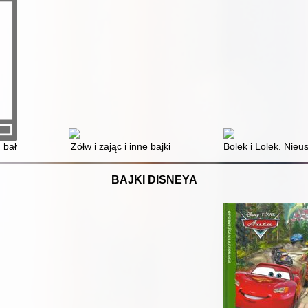
h bałwanków
Żółw i zając i inne bajki
Bolek i Lolek. Nie
BAJKI DISNEYA