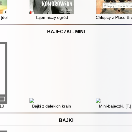
ie [dokument dźwiękowy]
Tajemniczy ogród
Chłopcy z Placu B
BAJECZKI - MINI
 19
Bajki z dalekich krain
Mini-bajeczki. [T.]
BAJKI