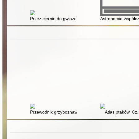
Przez ciernie do gwiazd : opowieść o Janie Keplerze
Astronomia współc
Przewodnik grzyboznawczy
Atlas ptaków. Cz.