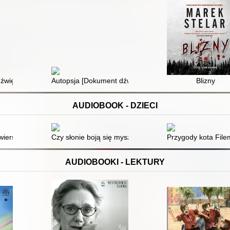
dźwiękowy]
Autopsja [Dokument dźwiękowy]
Blizny
AUDIOBOOK - DZIECI
wiersze [Dokument dźwiękowy]
Czy słonie boją się myszy? : historyjki dla ciekawskich 
Przygody kota Fil
AUDIOBOOKI - LEKTURY