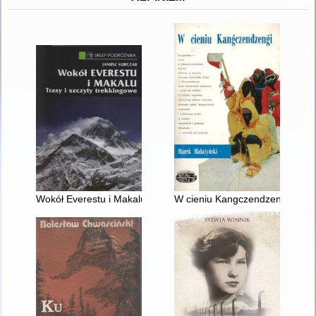
Wokół Everestu i Makalu : trasy i szczyty trekkingowe
W cieniu Kangczendzengi