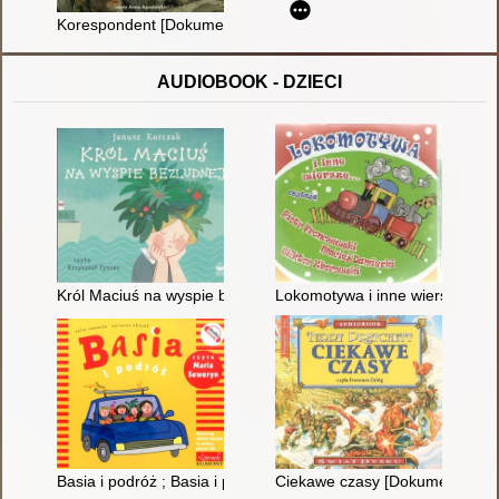
Korespondent [Dokument dźwiękowy]
AUDIOBOOK - DZIECI
Król Maciuś na wyspie bezludnej
Lokomotywa i inne wiersze [D
Basia i podróż ; Basia i przedszkole [Dokument dźwiękowy]
Ciekawe czasy [Dokument dźwi