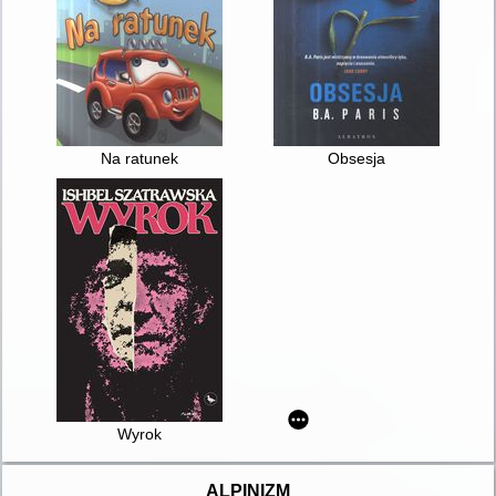
Na ratunek
Obsesja
Wyrok
ALPINIZM