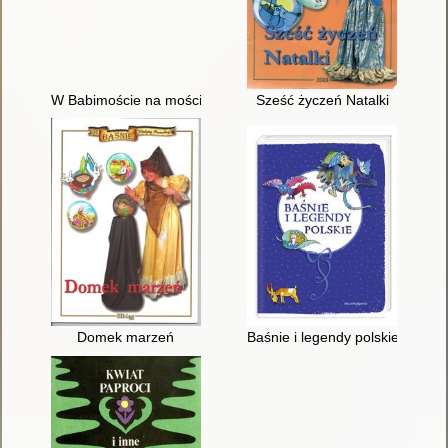
W Babimoście na moście : z legend i baśni środkowego Nadod
Sześć życzeń Natalki
Domek marzeń
Baśnie i legendy polskie / il. M