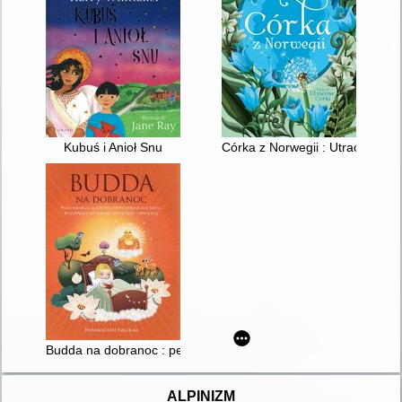
Kubuś i Anioł Snu
Córka z Norwegii : Utracone cór
Budda na dobranoc : pełne miłości i mądrości opowiadania dla 
ALPINIZM