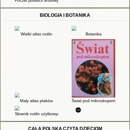
Poczet polskich królowych, księżnych i metres
BIOLOGIA I BOTANIKA
Wielki atlas roślin
Botanika
Mały atlas ptaków
Świat pod mikroskopem [DP-M]
Słownik roślin użytkowych (polski, łaciński, angielski, francuski,
CAŁA POLSKA CZYTA DZIECIOM