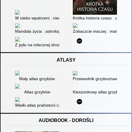
W niebo wpatrzeni : nieoficjalna historia astronomii od Babilo
Krótka historia czasu : od wiel
Mandala życia : astrologia - mity i rzeczywistość. T. 2
Zobaczcie inaczej : matematyka,
Z pyłu na mlecznej drodze
ATLASY
Mały atlas grzybów
Przewodnik grzyboznawczy
Atlas grzybów
Kieszonkowy atlas grzybów. Cz.
Wielki atlas prahistorii człowieka
AUDIOBOOK - DOROŚLI