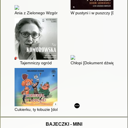
Ania z Zielonego Wzgórza [Dokument dźwiękowy]
W pustyni i w puszczy [Dokume
Tajemniczy ogród
Chłopi [Dokument dźwiękowy]
Cukierku, ty łobuzie [dokument dźwiękowy]
BAJECZKI - MINI