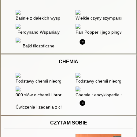
Baśnie z dalekich wysp i lądów
Wielkie czyny szympansa Bajb
Ferdynand Wspaniały
Pan Popper i jego pingwiny
Bajki filozoficzne
CHEMIA
Podstawy chemii nieorganicznej. 1
Podstawy chemii nieorganicznej
000 słów o chemii i broni chemicznej : praca zbiorowa
Chemia : encyklopedia szkolna
Ćwiczenia i zadania z chemii organicznej
CZYTAM SOBIE