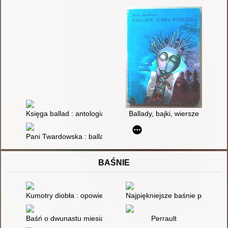
Księga ballad : antologia
Ballady, bajki, wiersze
Pani Twardowska : ballada
BAŚNIE
Kumotry diobła : opowieści ludowe Śląska Opolskiego
Najpiękniejsze baśnie polskie
Baśń o dwunastu miesiącach
Perrault