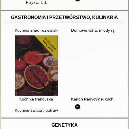
Fizyka. T. 1
GASTRONOMIA I PRZETWÓRSTWO, KULINARIA
Kuchnia znad rozlewiska Przepisy autorki i jej brata
Domowe wina, miody i piwa
Kuchnia francuska
Kanon tradycyjnej kuchni polskie
Kuchnie świata : potrawy [Afryka, Maroko, Bliski Wschód]
GENETYKA