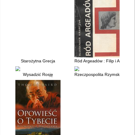
Starożytna Grecja
Ród Argeadów : Filip i Aleksand
Wysadzić Rosję
Rzeczpospolita Rzymska