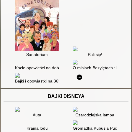
Sanatorium
Pali się!
Kocie opowieści na dobranoc
O misiach Bazylętach : bajeczk
Bajki i opowiastki na 365 wieczorów
BAJKI DISNEYA
Auta
Czarodziejska lampa
Kraina lodu
Gromadka Kubusia Puchatka