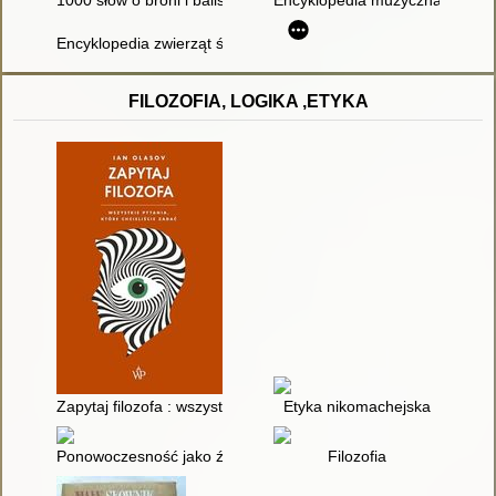
Encyklopedia zwierząt świata : Ryby
FILOZOFIA, LOGIKA ,ETYKA
Zapytaj filozofa : wszystkie pytania, które chcieliśmy zadać
Etyka nikomachejska
Ponowoczesność jako źródło cierpień
Filozofia