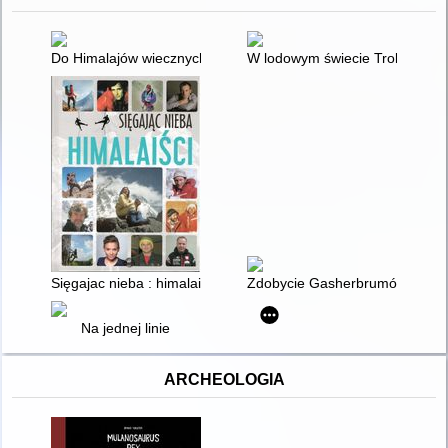
Do Himalajów wiecznych śniegów skarbnicy
W lodowym świecie Trolli
Sięgajac nieba : himalaiści
Zdobycie Gasherbrumów
Na jednej linie
ARCHEOLOGIA