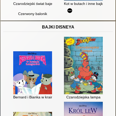
Czarodziejski świat bajek
Kot w butach i inne bajki
Czerwony balonik
BAJKI DISNEYA
Bernard i Bianka w krainie kangurów
Czarodziejska lampa