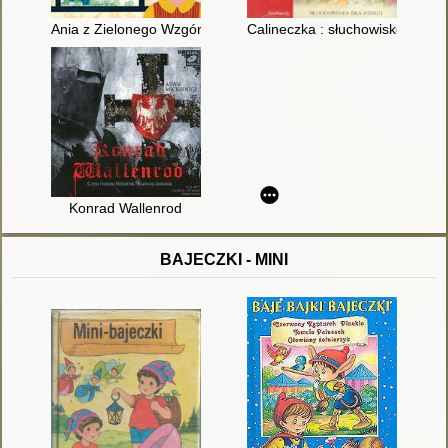
Ania z Zielonego Wzgórza
Calineczka : słuchowisko dla d
Konrad Wallenrod
BAJECZKI - MINI