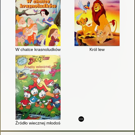
W chatce krasnoludków
Król lew
Źródło wiecznej młodości