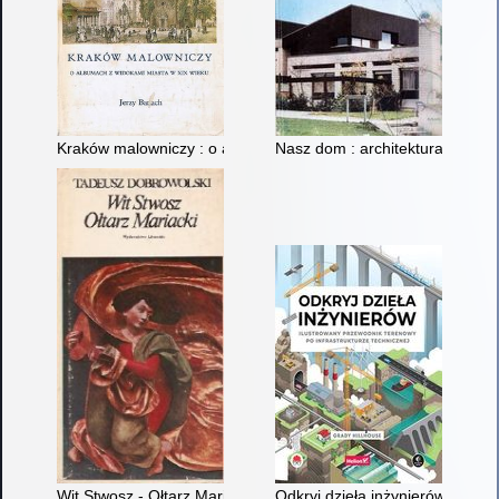
Kraków malowniczy : o albumach z widokami miasta w XIX wie
Nasz dom : architektura, konstru
Wit Stwosz - Ołtarz Mariacki : epoka i środowisko
Odkryj dzieła inżynierów : ilus