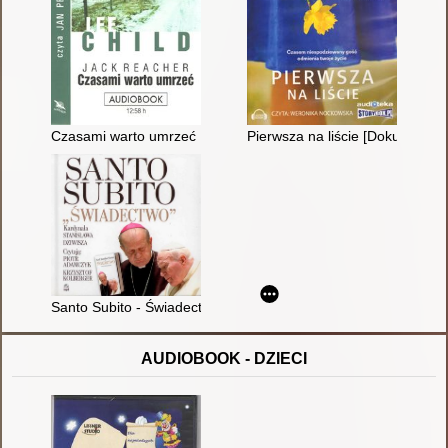
Czasami warto umrzeć [dokument dźwiękowy]
Pierwsza na liście [Dokument d
Santo Subito - Świadectwo : kardynała Stanisława Dziwisza [
AUDIOBOOK - DZIECI