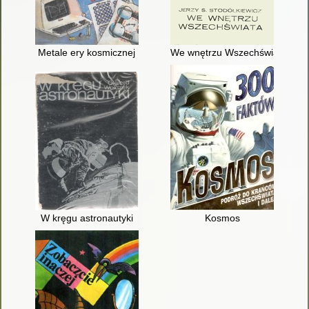
Metale ery kosmicznej
We wnętrzu Wszechświata
W kręgu astronautyki
Kosmos