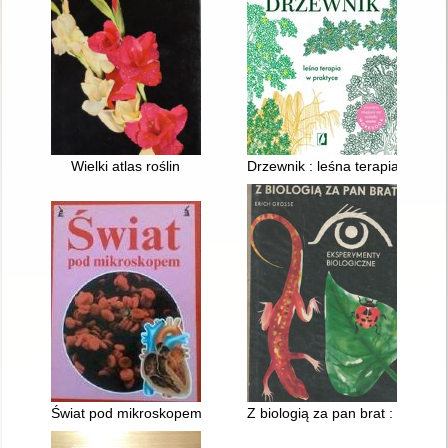
Wielki atlas roślin
Drzewnik : leśna terapia w prak
Świat pod mikroskopem [DP-M]
Z biologią za pan brat : eksper