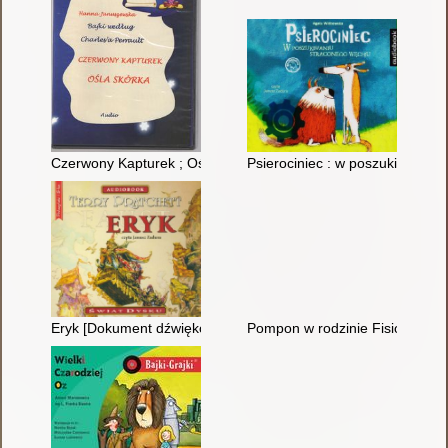
Czerwony Kapturek ; Ośla skórka [Dokument dźwiękowy]
Psierociniec : w poszukiwaniu 
Eryk [Dokument dźwiękowy]
Pompon w rodzinie Fisiów [Aud