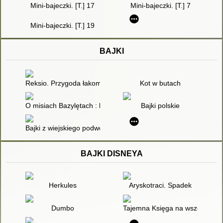
Mini-bajeczki. [T.] 17
Mini-bajeczki. [T.] 7
Mini-bajeczki. [T.] 19
BAJKI
Reksio. Przygoda łakomczucha i inne opowiadania
Kot w butach
O misiach Bazylętach : bajeczki edukacyjne
Bajki polskie
Bajki z wiejskiego podwórka
BAJKI DISNEYA
Herkules
Aryskotraci. Spadek
Dumbo
Tajemna Księga na wszelkie ok