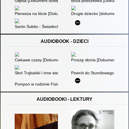
Głębia [Dokument dźwiękowy]
Boża podszewka [Dokument dź
Pierwsza na liście [Dokument dźwiękowy]
Drugie dziecko [dokument dźwi
Santo Subito - Świadectwo : kardynała Stanisława Dziwisza [
AUDIOBOOK - DZIECI
Ciekawe czasy [Dokument dźwiękowy]
Proszę słonia [Dokument dźwię
Słoń Trąbalski i inne wiersze [Dokument dźwiękowy]
Powrót do Stumilowego Lasu [
Pompon w rodzinie Fisiów [Audiobook]
AUDIOBOOKI - LEKTURY