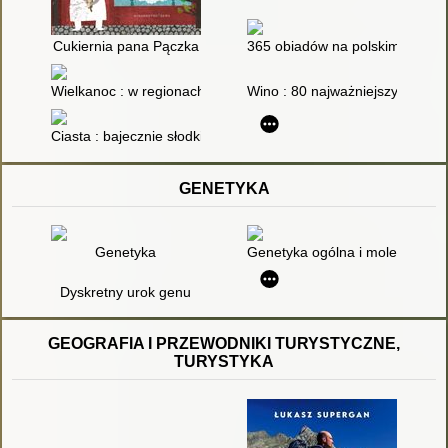
Cukiernia pana Pączka
365 obiadów na polskim stole na
Wielkanoc : w regionach Polski i na świecie
Wino : 80 najważniejszych pyta
Ciasta : bajecznie słodkie, owocowe i niepowtarzalne
GENETYKA
Genetyka
Genetyka ogólna i molekularna
Dyskretny urok genu
GEOGRAFIA I PRZEWODNIKI TURYSTYCZNE,
TURYSTYKA