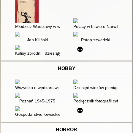
Młodzież Warszawy w walce z hitlerowkim akupantem
Polacy w bitwie o Narwik
Jan Kiliński
Potop szwedzki
Kulisy zbrodni : dziesiąty rok od morderstwa ks. Jerzego Popie
HOBBY
Wszystko o wędkarstwie czyli Jak złowić dużą rybę!
Dziesięć wieków pieniądza pols
Poznań 1945-1975
Podręcznik fotografii cyfrowej /
Gospodarstwo łowieckie
HORROR