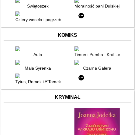
Świętoszek
Moralność pani Dulskiej
Cztery wesela i pogrzeb
KOMIKS
Auta
Timon i Pumba : Król Lew 1 1/2
Mała Syrenka
Czarna Galera
Tytus, Romek i A'Tomek : Tytus żołnierzem. Ks. IV
KRYMINAŁ