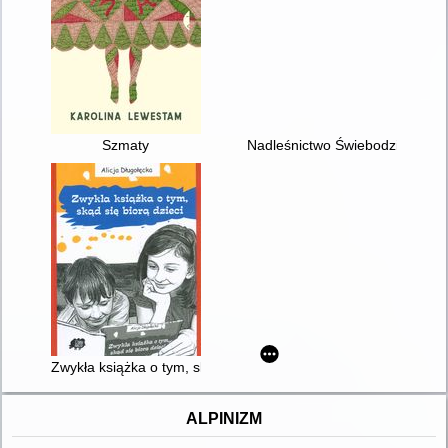
Szmaty
Nadleśnictwo Świebodzin
Zwykła książka o tym, skąd się biorą dzieci
ALPINIZM