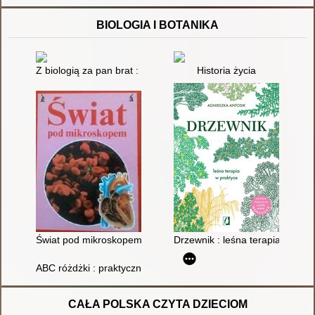
BIOLOGIA I BOTANIKA
Z biologią za pan brat : eksperymenty biologiczne
Historia życia
Świat pod mikroskopem [DP-M]
Drzewnik : leśna terapia w prak
ABC różdżki : praktyczne kompendium radiestezji dla począt
CAŁA POLSKA CZYTA DZIECIOM