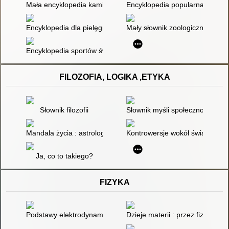
Mała encyklopedia kamieni szlachetnych i ozdobnych
Encyklopedia popularna PWN
Encyklopedia dla pielęgniarek
Mały słownik zoologiczny. [2],
Encyklopedia sportów świata. T. 8,
FILOZOFIA, LOGIKA ,ETYKA
Słownik filozofii
Słownik myśli społeczno-polityc
Mandala życia : astrologia - mity i rzeczywistość. T. 2
Kontrowersje wokół światopogl
Ja, co to takiego?
FIZYKA
Podstawy elektrodynamiki
Dzieje materii : przez fizyków o