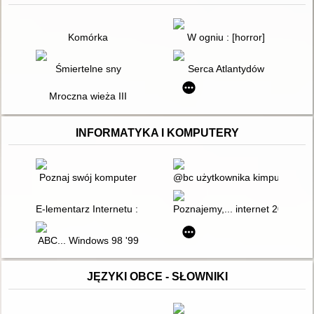
Komórka
W ogniu : [horror]
Śmiertelne sny
Serca Atlantydów
Mroczna wieża III
INFORMATYKA I KOMPUTERY
Poznaj swój komputer
@bc użytkownika kimputera
E-lementarz Internetu : czyli najprostszy na świecie podręczni
Poznajemy,... internet 2001
ABC... Windows 98 '99
JĘZYKI OBCE - SŁOWNIKI