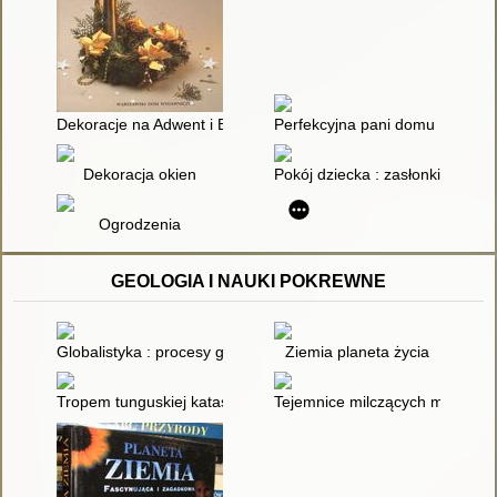
Dekoracje na Adwent i Boże Narodzenie : dobre rady i pomys
Perfekcyjna pani domu Przyjęci
Dekoracja okien
Pokój dziecka : zasłonki, narzut
Ogrodzenia
GEOLOGIA I NAUKI POKREWNE
Globalistyka : procesy globalne i ich lokalne konsekwencje
Ziemia planeta życia
Tropem tunguskiej katastrofy
Tejemnice milczących miliardó