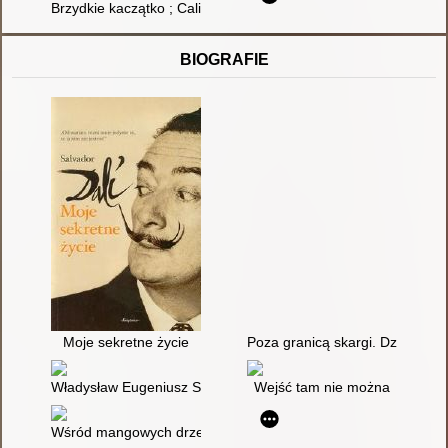
Brzydkie kaczątko ; Calineczka
BIOGRAFIE
Moje sekretne życie
Poza granicą skargi. Dzienniki
Władysław Eugeniusz Sikorski : biografia polityczna
Wejść tam nie można
Wśród mangowych drzew : wspomnienia z dzieciństwa w India