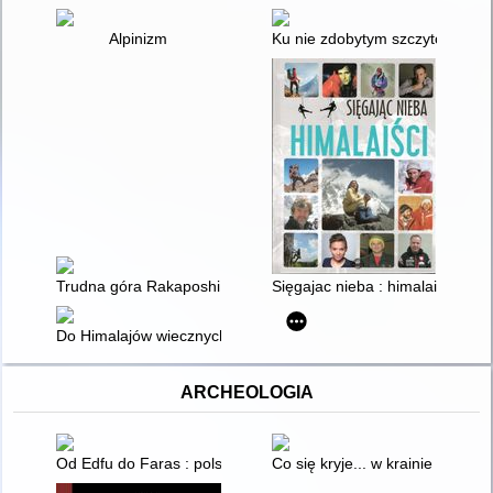
Alpinizm
Ku nie zdobytym szczytom
Trudna góra Rakaposhi
Sięgajac nieba : himalaiści
Do Himalajów wiecznych śniegów skarbnicy
ARCHEOLOGIA
Od Edfu do Faras : polskie odkrycia archeologii śródziemnomo
Co się kryje... w krainie dinoza