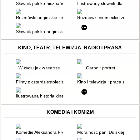
Słownik polsko-hiszpański.Seria słowników ,,Gazety Wyborczej
Ilustrowany słownik dla dzieci n
Rozmówki angielskie ze słowniczkiem
Rozmówki niemieckie ze słowni
Słownik polsko-angielski, angielsko-polski
KINO, TEATR, TELEWIZJA, RADIO I PRASA
W życiu jak w teatrze
Garbo : portret
Filmy z czterdziestolecia
Kino i telewizja : praca zbiorow
Ilustrowana historia kina polskiego
KOMEDIA I KOMIZM
Komedie Aleksandra Fredry : literatura i teatr
Moralność pani Dulskiej" Gabriel