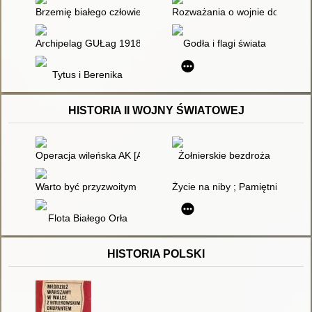
Brzemię białego człowieka. [T. 1]
Rozważania o wojnie domowej
Archipelag GUŁag 1918-1956 : próba dochodzenia literackiego. 
Godła i flagi świata
Tytus i Berenika
HISTORIA II WOJNY ŚWIATOWEJ
Operacja wileńska AK [Armii Krajowej]
Żołnierskie bezdroża
Warto być przyzwoitym : teksty osobiste i nieosobiste
Życie na niby ; Pamiętnik po kl
Flota Białego Orła
HISTORIA POLSKI