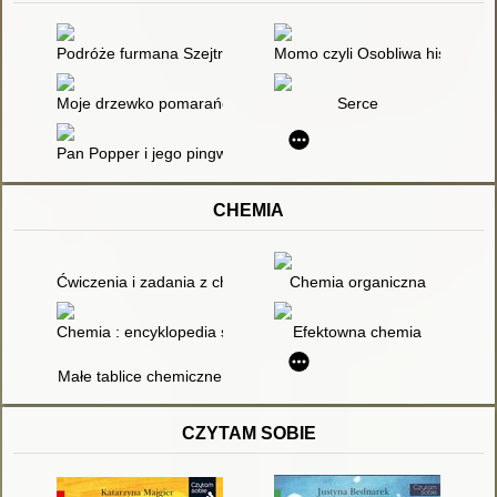
Podróże furmana Szejtroczka ; O gajowym Chrobotku i jeleniu 
Momo czyli Osobliwa historia o 
Moje drzewko pomarańczowe : historia chłopczyka, który pewne
Serce
Pan Popper i jego pingwiny
CHEMIA
Ćwiczenia i zadania z chemii organicznej
Chemia organiczna
Chemia : encyklopedia szkolna
Efektowna chemia
Małe tablice chemiczne
CZYTAM SOBIE