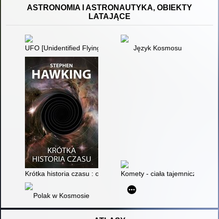
ASTRONOMIA I ASTRONAUTYKA, OBIEKTY
LATAJĄCE
UFO [Unidentified Flying Object] i prawdziwe latające talerze
Język Kosmosu
Krótka historia czasu : od wielkiego wybuchu do czarnych dziu
Komety - ciała tajemnicze
Polak w Kosmosie