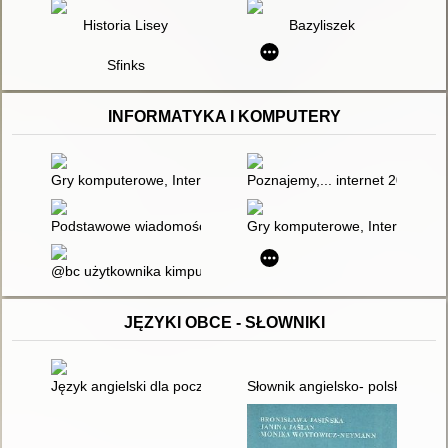
Historia Lisey
Bazyliszek
Sfinks
INFORMATYKA I KOMPUTERY
Gry komputerowe, Internet i telewizja : co robić, gdy nasze dz
Poznajemy,... internet 2001
Podstawowe wiadomości z edytorstwa i księgarstwa
Gry komputerowe, Internet i tel
@bc użytkownika kimputera
JĘZYKI OBCE - SŁOWNIKI
Język angielski dla początkujących
Słownik angielsko- polski.2000