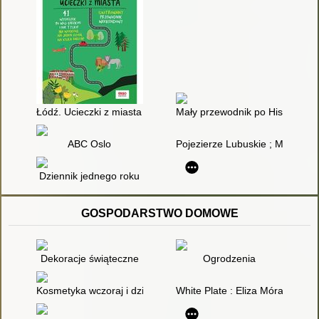
Łódź. Ucieczki z miasta : 41 wycieczek po woj. łódzkim i nie tyl
Mały przewodnik po Hiszpanii
ABC Oslo
Pojezierze Lubuskie ; Międzyrz
Dziennik jednego roku
GOSPODARSTWO DOMOWE
Dekoracje świąteczne
Ogrodzenia
Kosmetyka wczoraj i dziś
White Plate : Eliza Mórawska