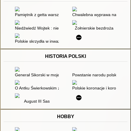
Pamiętnik z getta warszawskiego : październik 1940 - styczeń
Chwalebna wyprawa na Berlin
Niedźwiedź Wojtek : niezwykły żołnierz armii Andersa
Żołnierskie bezdroża
Polskie skrzydła w inwazji na Francję
HISTORIA POLSKI
Generał Sikorski w mojej pamięci
Powstanie narodu polskiego w 
O Antku Świerkowskim z Jarocina
Polskie koronacje i korony
August III Sas
HOBBY