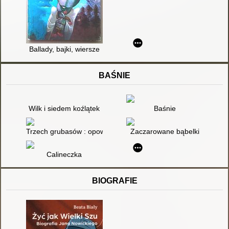
Ballady, bajki, wiersze
BAŚNIE
Wilk i siedem koźlątek
Baśnie
Trzech grubasów : opowieść dla dzieci
Zaczarowane bąbelki
Calineczka
BIOGRAFIE