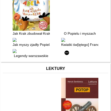
Jak Krak zbudował Kraków
O Popielu i myszach
Jak myszy zjadły Popiela
Kwiatki św[iętego] Franciszka z
Legendy warszawskie
LEKTURY