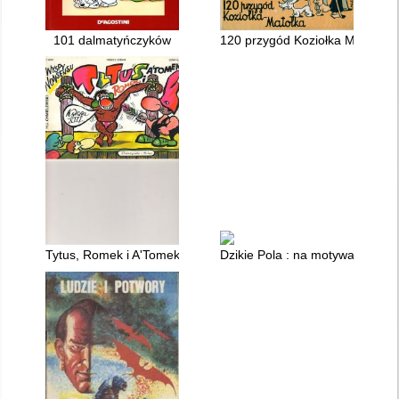
101 dalmatyńczyków
120 przygód Koziołka Matołka
Tytus, Romek i A'Tomek. [Ks. 13]
Dzikie Pola : na motywach powi