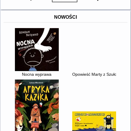
NOWOŚCI
Nocna wyprawa
Opowieść Marty z Szułcików