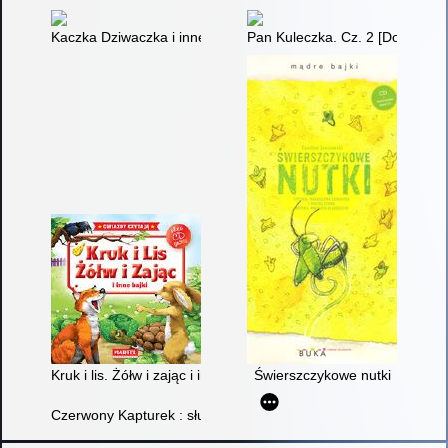
Kaczka Dziwaczka i inne wiersze [Dokument dźwiękowy]
Pan Kuleczka. Cz. 2 [Dokument
Kruk i lis. Żółw i zając i inne bajki
Świerszczykowe nutki
Czerwony Kapturek : słuchowisko dla dzieci [Dokument dźwięk