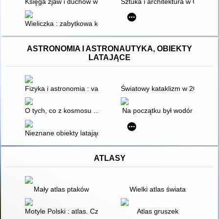
Księga zjaw i duchów wielkopolskich
Sztuka i architektura w Chinach
Wieliczka : zabytkowa kopalnia soli
ASTRONOMIA I ASTRONAUTYKA, OBIEKTY
LATAJĄCE
Fizyka i astronomia : vademecum maturzysty
Światowy kataklizm w 2012 rok
O tych, co z kosmosu ... : spór o paleoastronautykę. [T. 1-2
Na początku był wodór
Nieznane obiekty latające. 3,
ATLASY
Mały atlas ptaków
Wielki atlas świata
Motyle Polski : atlas. Cz. 1
Atlas gruszek