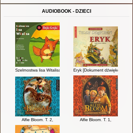
AUDIOBOOK - DZIECI
Szelmostwa lisa Witalisa [Książka mówiona]
Eryk [Dokument dźwiękowy]
Alfie Bloom. T. 2,
Alfie Bloom. T. 1,