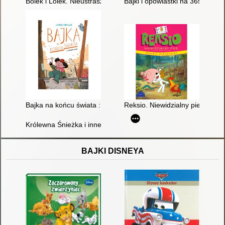
Bolek i Lolek. Nieustraszeni wędrowcy i inne opowiadania
Bajki i opowiastki na 365 wiecz
Bajka na końcu świata : otwarte drzwi
Reksio. Niewidzialny pies i inn
Królewna Śnieżka i inne bajki
BAJKI DISNEYA