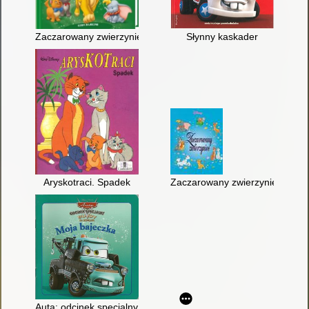
Zaczarowany zwierzyniec
Słynny kaskader
Aryskotraci. Spadek
Zaczarowany zwierzyniec
Auta: odcinek specjalny : bujdy na resorach