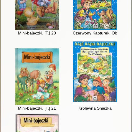
Mini-bajeczki. [T.] 20
Czerwony Kapturek. Ołowiany ż
Mini-bajeczki. [T.] 21
Królewna Śnieżka