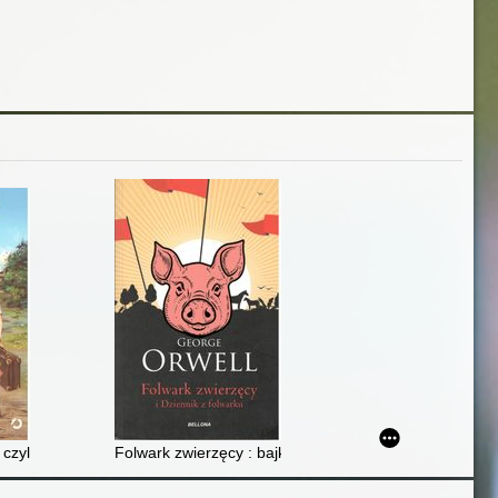
czyli Sołtys w wielkim mieście
Folwark zwierzęcy : bajka