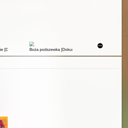
t dźwiękowy]
zie [Dokument dźwiękowy]
Boża podszewka [Dokument dźwiękowy]