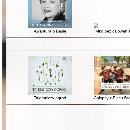
Awantura o Basię
Tylko bez całowania
Tajemniczy ogród
Chłopcy z Placu Br