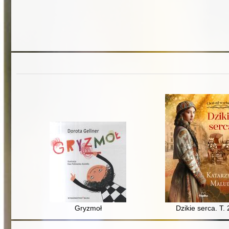
Gryzmoł
Dzikie serca. T. 