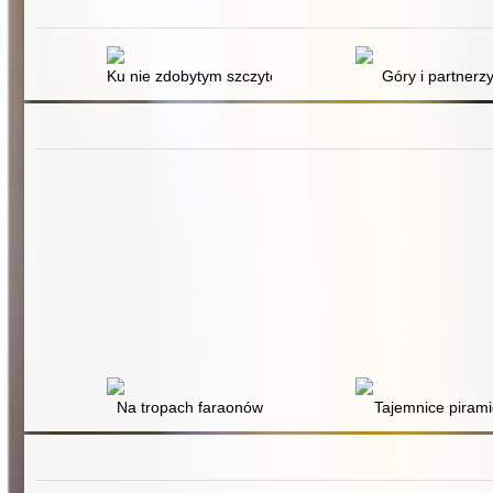
Ku nie zdobytym szczytom
Góry i partnerz
Na tropach faraonów
Tajemnice piram