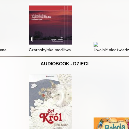
ument dźwiękowy]
Czarnobylska modlitwa : kronika przyszłości [Dokumen
Uwolnić niedźwied
AUDIOBOOK - DZIECI