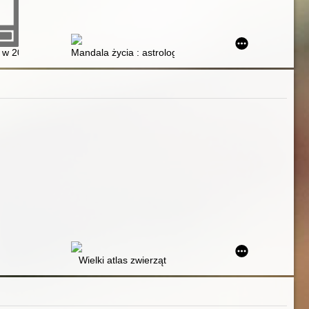
 w 2012 roku
Mandala życia : astrologia - mity i rzeczywistość. T. 1
Wielki atlas zwierząt