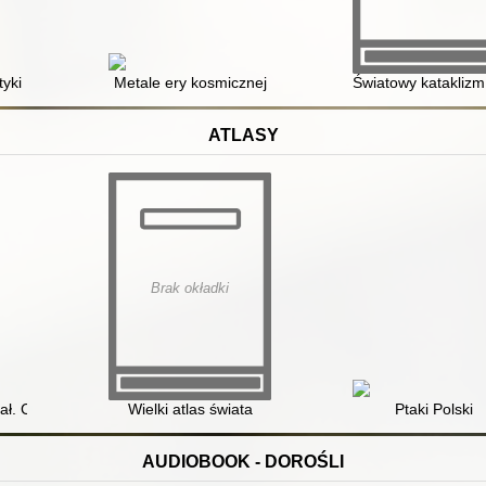
yki
Metale ery kosmicznej
Światowy kataklizm
ATLASY
Brak okładki
ał. Cz. 1,
Wielki atlas świata
Ptaki Polski
AUDIOBOOK - DOROŚLI