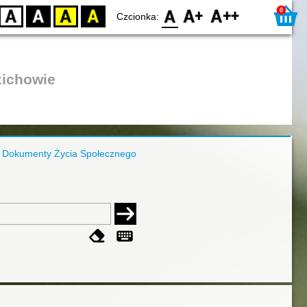
0
D
BW
YB
BY
F0
F1
F2
Czcionka:
zichowie
Dokumenty Życia Społecznego