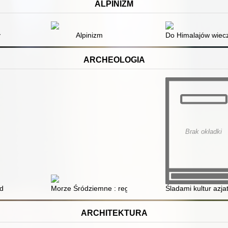
ALPINIZM
y
Alpinizm
Do Himalajów wiec
ARCHEOLOGIA
Brak okładki
id
Morze Śródziemne : region i jego dzieje
Śladami kultur azja
ARCHITEKTURA