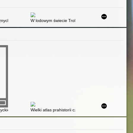
znych śniegów skarbnicy
W lodowym świecie Trolli
tyckich : Część I : od Jerycha do Pomostu Beringa
Wielki atlas prahistorii człowieka