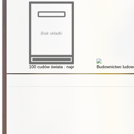
Brak okładki
100 cudów świata : najwspanialsze skarby cywilizacji i 
Budownictwo ludow