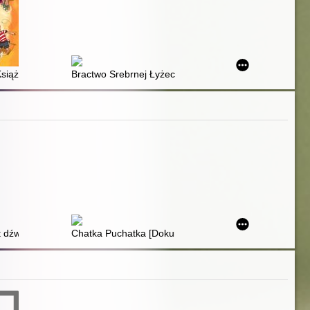
Książka mówiona]
Bractwo Srebrnej Łyżeczki [Dokument dźwiękowy]
t dźwiękowy]
Chatka Puchatka [Dokument dźwiękowy]