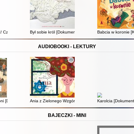
! Czyli jak sobie radzić z niektórymi emocjami. , [dokument dźwiękowy]
Był sobie król [Dokument dźwiękowy]
Babcia w koronie [
AUDIOBOOKI - LEKTURY
oni [Dokument dźwiękowy]
Ania z Zielonego Wzgórza
Karolcia [Dokumen
BAJECZKI - MINI