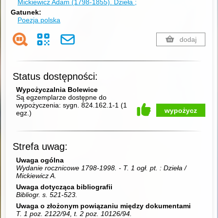
Mickiewicz Adam (1798-1855). Dzieła ;
Gatunek
Poezja polska
dodaj
Status dostępności:
Wypożyczalnia Bolewice
Są egzemplarze dostępne do
wypożyczenia:
sygn. 824.162.1-1
(
1
wypożycz
egz.
)
Strefa uwag:
Uwaga ogólna
Wydanie rocznicowe 1798-1998. - T. 1 ogł. pt. : Dzieła /
Mickiewicz A.
Uwaga dotycząca bibliografii
Bibliogr. s. 521-523.
Uwaga o złożonym powiązaniu między dokumentami
T. 1 poz. 2122/94, t. 2 poz. 10126/94.