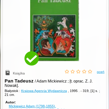
oceń
Książka
Pan Tadeusz
/ Adam Mickiewicz ; [t. oprac. Z. J.
Nowak].
Białystok :
Krajowa Agencja Wydawnicza
, 1995 .
-
319, [1] s. ;
21 cm.
Autor
Mickiewicz Adam (1798-1855).